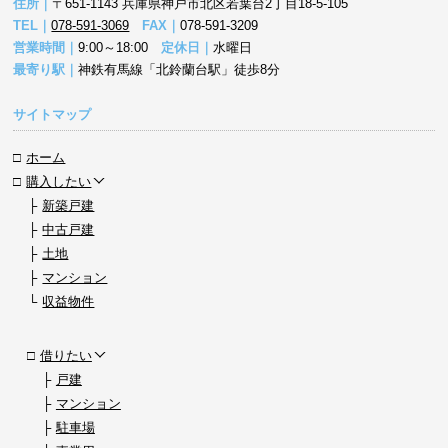
住所｜
〒651-1143 兵庫県神戸市北区若葉台2丁目18-5-105
TEL｜
078-591-3069
FAX｜
078-591-3209
営業時間｜
9:00～18:00
定休日｜
水曜日
最寄り駅｜
神鉄有馬線「北鈴蘭台駅」徒歩8分
サイトマップ
ホーム
購入したい
新築戸建
中古戸建
土地
マンション
収益物件
借りたい
戸建
マンション
駐車場