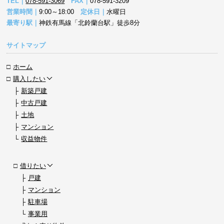
TEL｜
078-591-3069
FAX｜
078-591-3209
営業時間｜
9:00～18:00
定休日｜
水曜日
最寄り駅｜
神鉄有馬線「北鈴蘭台駅」徒歩8分
サイトマップ
ホーム
購入したい
新築戸建
中古戸建
土地
マンション
収益物件
借りたい
戸建
マンション
駐車場
事業用